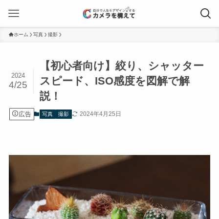
ホーム
写真
撮影
【初心者向け】絞り、シャッター
2024
スピード、ISO感度を図解で解
4/25
説！
広告
2024年4月25日
写真
撮影