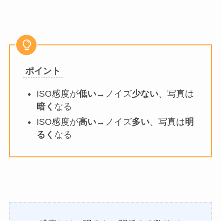
ポイント
ISO感度が
低い
→ノイズ
少ない
、写真は
暗く
なる
ISO感度が
高い
→ノイズ
多い
、写真は
明
るく
なる