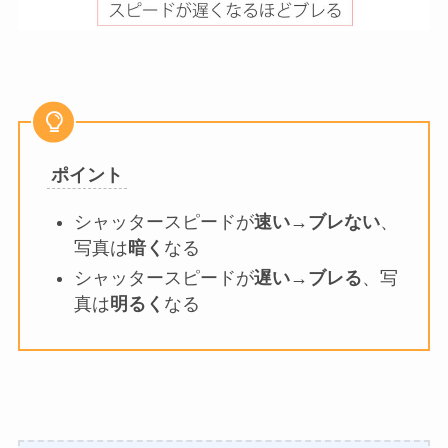
ポイント
シャッタースピードが
速い
→
ブレない
、
写真は
暗く
なる
シャッタースピードが
遅い
→
ブレる
、写
真は
明るく
なる