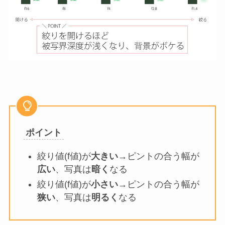
ポイント
絞り値(f値)が
大きい
→ピントの合う幅が
広い
、写真は
暗く
なる
絞り値(f値)が
小さい
→ピントの合う幅が
狭い
、写真は
明るく
なる