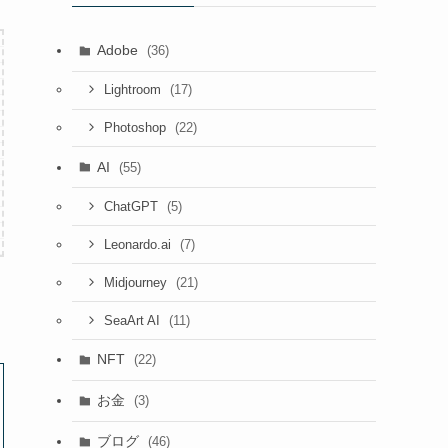
Adobe
(36)
(17)
Lightroom
(22)
Photoshop
AI
(55)
(5)
ChatGPT
(7)
Leonardo.ai
(21)
Midjourney
(11)
SeaArt AI
NFT
(22)
お金
(3)
ブログ
(46)