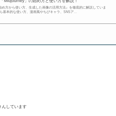
Midjourney」の始め方と使い方を解説！
neyの始め方から使い方、生成した画像の活用方法』を徹底的に解説していま
め方から基本的な使い方、漫画風やちびキャラ、SNSア...
さんしています