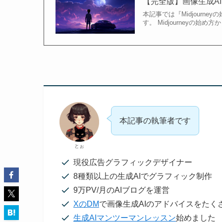
【完全版】画像生成AI「
本記事では『Midjour
す。 Midjourneyの始
本記事の執筆者です
とぉ
現役広告グラフィックデザイナー
8種類以上の生成AIでグラフィック制作
9万PV/月のAIブログを運営
XのDM
で画像生成AIのアドバイスをたく
生成AIマンツーマンレッスン
始めました