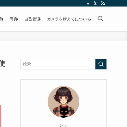
業
写真
自己管理
カメラを構えてについて
使
とぉ