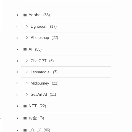
Adobe
(36)
(17)
Lightroom
(22)
Photoshop
AI
(55)
(5)
ChatGPT
(7)
Leonardo.ai
(21)
Midjourney
(11)
SeaArt AI
NFT
(22)
お金
(3)
ブログ
(46)